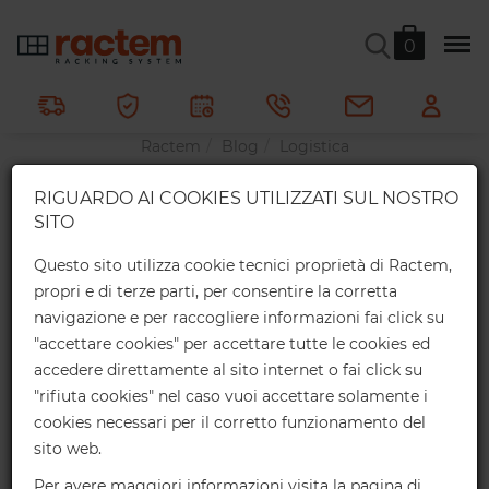
STOCCAGGIO DRIVE IN:
0
DEFINIZIONE E
CARATTERISTICHE
Ractem
Blog
Logistica
Stoccaggio Drive In: definizione e caratteristiche
×
RIGUARDO AI COOKIES UTILIZZATI SUL NOSTRO
Sconti online
SITO
Ottieni uno sconto esclusivo per i tuoi
Questo sito utilizza cookie tecnici proprietà di Ractem,
acquisti online:
propri e di terze parti, per consentire la corretta
navigazione e per raccogliere informazioni fai click su
2%
Fino a € 1.000*
Online
"accettare cookies" per accettare tutte le cookies ed
accedere direttamente al sito internet o fai click su
4%
"rifiuta cookies" nel caso vuoi accettare solamente i
Fino a € 2.000*
Online
cookies necessari per il corretto funzionamento del
sito web.
Importi superiori:
contattaci
per un'offerta personalizzata.
Per avere maggiori informazioni visita la pagina di