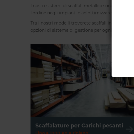
I nostri sistemi di scaffali metallici sono sistemi
l'ordine negli impianti e ad ottimizzare i processi
Tra i nostri modelli troverete scaffali in metallo c
opzioni di sistema di gestione per ogni situazione,
* Importo 
Scaffalature per Carichi pesanti
Fino a 1000 Kg a ripiano