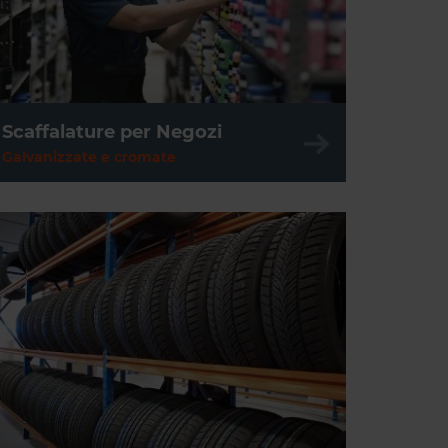
Scaffalature per Negozi
Scaffalature per officina
Galvanizzate e cromate