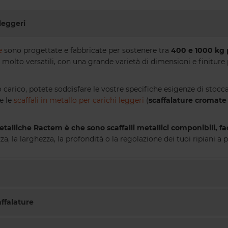
luoghi in cui oltre a riporre, la
scaffalatura svolge una funzione
 leggeri
decorativa. Ideale per negozi, uffici e
case.
e
sono progettate e fabbricate per sostenere tra
400 e 1000 kg 
 molto versatili, con una grande varietà di dimensioni e finiture 
carico, potete soddisfare le vostre specifiche esigenze di stoc
 e le
scaffali in metallo per carichi leggeri
(
scaffalature cromate
talliche Ractem è che sono scaffalli metallici componibili, f
a, la larghezza, la profondità o la regolazione dei tuoi ripiani a
ffalature