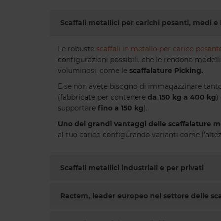
Scaffali metallici per carichi pesanti, medi e
Le robuste
scaffali in metallo per carico pesant
configurazioni possibili, che le rendono modelli
voluminosi, come le
scaffalature Picking.
E se non avete bisogno di immagazzinare tanto 
(fabbricate per contenere
da 150 kg a 400 kg
)
supportare
fino a 150 kg
).
Uno dei grandi vantaggi delle scaffalature me
al tuo carico configurando varianti come l'altezz
Scaffalature per Capi appesi
Modello specifico per lo stoccaggio
Scaffali metallici industriali e per privati
di capi appesi. Facile montaggio,
alto livello di sicurezza e bassa
manutenzione grazie alla loro
Ractem, leader europeo nel settore delle sca
finitura di qualità professionale.