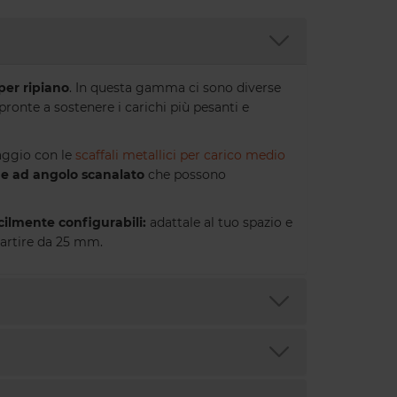
pneumatici e cerchioni. Scaffalatura
robusta, ad alta resistenza e dalla
massima sicurezza.
per ripiano
. In questa gamma ci sono diverse
pronte a sostenere i carichi più pesanti e
caggio con le
scaffali metallici per carico medio
 e ad angolo scanalato
che possono
acilmente configurabili:
adattale al tuo spazio e
 partire da 25 mm.