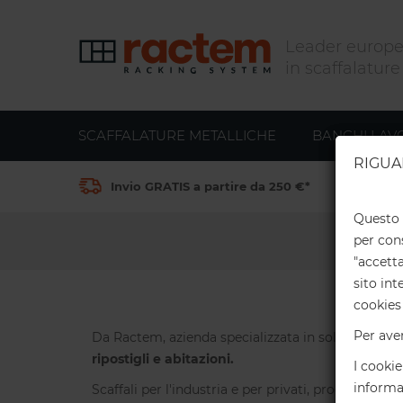
SCAFFALATURE METALLICHE
BANCHI LAV
RIGUA
Invio GRATIS a partire da 250 €*
O
Questo s
per cons
"accett
sito int
cookies
Per ave
Da Ractem, azienda specializzata in soluzioni di
ripostigli e abitazioni.
I cookie
informa
Scaffali per l'industria e per privati, progettati