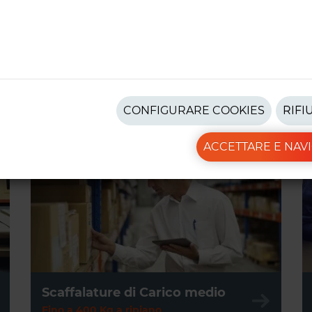
 di gestione molto versatili, con un'ampia varietà di misure e fini
contattaci@ractem.it
02 2180 6759
 di lavoro in magazzino.
on e senza viti,
scaffalature galvanizzate e scaffalature croma
 sia per carico che per utilizzo.
netto. Maggiori informazioni nelle nostre
condizioni
.
CONFIGURARE COOKIES
RIFI
ACCETTARE E NAV
Scaffalature di Carico medio
Fino a 400 Kg a ripiano