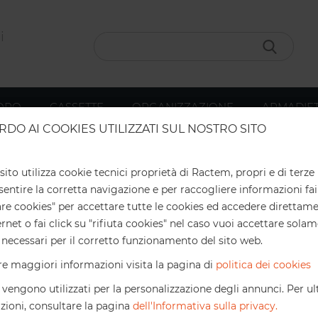
ORO
CASSETTE
ORGANIZZAZIONE
ARMADIET
RDO AI COOKIES UTILIZZATI SUL NOSTRO SITO
Sconti online
Sconto online
Invio in 5-7 giorni
ttieni uno sconto esclusivo per i tuoi acquisti onlin
ito utilizza cookie tecnici proprietà di Ractem, propri e di terze 
SCAFFALATURE METALLICHE
entire la corretta navigazione e per raccogliere informazioni fai
2%
Fino a € 1.000*
Online
are cookies" per accettare tutte le cookies ed accedere direttame
ernet o fai click su "rifiuta cookies" nel caso vuoi accettare solam
Ractem
Scaffalature metalliche
 necessari per il corretto funzionamento del sito web.
4%
Fino a € 2.000*
Online
re maggiori informazioni visita la pagina di
politica dei cookies
 stoccaggio, abbiamo
un'ampia gamma di
scaffali industriali
i
Importi superiori:
 vengono utilizzati per la personalizzazione degli annunci. Per ult
contattaci
per un'offert
zioni, consultare la pagina
dell'Informativa sulla privacy.
personalizzata.
 per immagazzinare ogni tipo di carico: dal più leggero al più pes