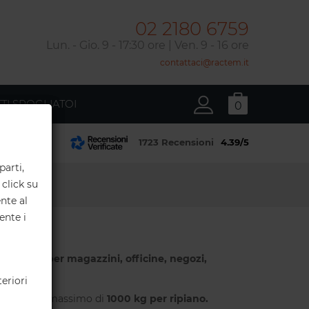
02 2180 6759
Lun. - Gio. 9 - 17:30 ore | Ven. 9 - 16 ore
contattaci@ractem.it
TI SPOGLIATOI
0
×
1723 Recensioni
4.39/5
e:
parti,
 click su
nte al
ente i
n metallo per magazzini, officine, negozi,
eriori
a
ante, con un massimo di
1000 kg per ripiano.