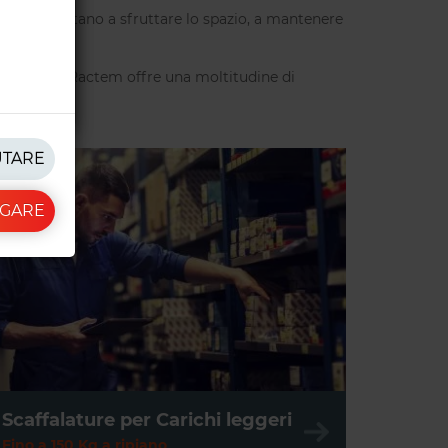
ture che aiutano a sfruttare lo spazio, a mantenere
te
. Inoltre, Ractem offre una moltitudine di
UTARE
IGARE
Scaffalature per Carichi leggeri
Fino a 150 Kg a ripiano