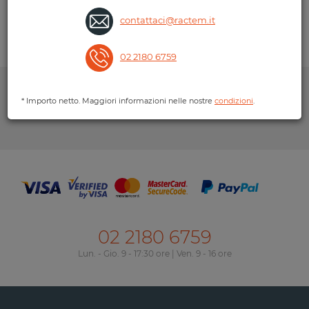
Pagamento 100% sicuro
contattaci@ractem.it
Invio in 5-7 giorni
02 2180 6759
* Importo netto. Maggiori informazioni nelle nostre
condizioni
.
02 2180 6759
Lun. - Gio. 9 - 17:30 ore | Ven. 9 - 16 ore