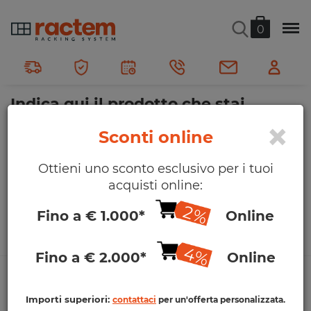
CERCA
0
Ractem
Cerca
Indica qui il prodotto che stai
cercando
×
Sconti online
Ottieni uno sconto esclusivo per i tuoi
acquisti online:
CERCA
2%
Fino a € 1.000*
Online
La tua ricerca non ha prodotto risultati.
4%
Fino a € 2.000*
Online
Invio GRATIS a partire da 250€
Importi superiori:
contattaci
per un'offerta personalizzata.
Sconto online