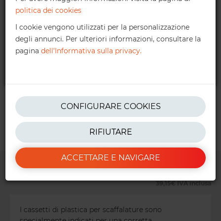
politica dei cookies
contattaci@ractem.it
I cookie vengono utilizzati per la personalizzazione
degli annunci. Per ulteriori informazioni, consultare la
02 2180 6759
pagina
dell'Informativa sulla privacy.
* Importo netto. Maggiori informazioni nelle nostre
condizioni
.
CONFIGURARE COOKIES
RIFIUTARE
ACCETTARE E NAVIGARE
32,09€
Configuratore
39,15€
IVA inclusa
I cassetti di plastica per scaffalature sono
specialmente indicati per una corretta