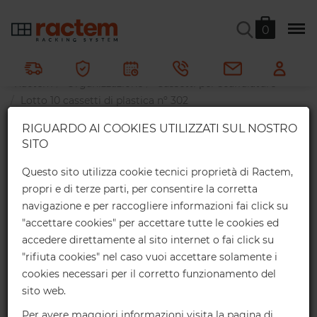
Lotto 10 cassetti di plastica nº
0
302
Ractem
Organizzazione
Cassetti per scaffalature
Lotto 10 cassetti di plastica nº 302
×
RIGUARDO AI COOKIES UTILIZZATI SUL NOSTRO
Sconti online
90 x 232 x 291 mm.
SITO
35
Recensioni
4.7
/
5
Ottieni uno sconto esclusivo per i tuoi
Questo sito utilizza cookie tecnici proprietà di Ractem,
acquisti online:
propri e di terze parti, per consentire la corretta
In magazzino
navigazione e per raccogliere informazioni fai click su
2%
Fino a € 1.000*
Online
"accettare cookies" per accettare tutte le cookies ed
accedere direttamente al sito internet o fai click su
4%
"rifiuta cookies" nel caso vuoi accettare solamente i
Fino a € 2.000*
Online
cookies necessari per il corretto funzionamento del
sito web.
Importi superiori:
contattaci
per un'offerta personalizzata.
Per avere maggiori informazioni visita la pagina di