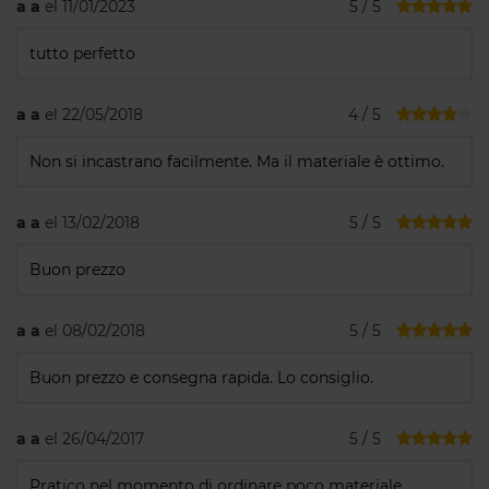
a a
el 11/01/2023
5 / 5
tutto perfetto
Lotto 10 separatori 302 e 402
a a
el 22/05/2018
4 / 5
Compatibili unicamente con
cassetti modello 302 e 402.
Non si incastrano facilmente. Ma il materiale è ottimo.
Lotto da 10 unità.
a a
el 13/02/2018
5 / 5
4,69€
Buon prezzo
a a
el 08/02/2018
5 / 5
Buon prezzo e consegna rapida. Lo consiglio.
a a
el 26/04/2017
5 / 5
Pratico nel momento di ordinare poco materiale