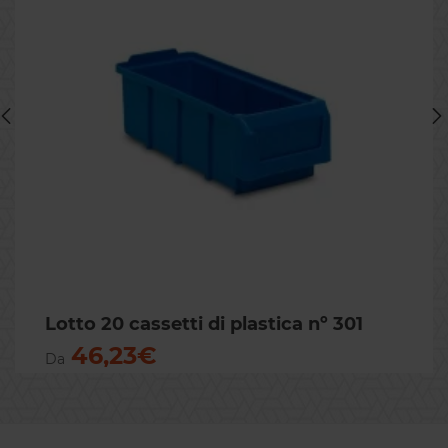
Previous
Nex
Lotto 20 cassetti di plastica nº 301
46,23€
Da